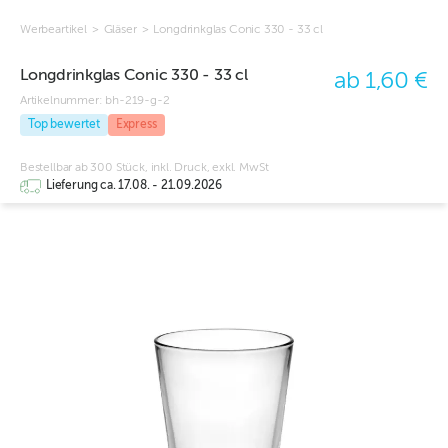
Werbeartikel
>
Gläser
>
Longdrinkglas Conic 330 - 33 cl
Longdrinkglas Conic 330 - 33 cl
ab 1,60 €
Artikelnummer:
bh-219-g-2
Top bewertet
Express
Bestellbar ab 300 Stück, inkl. Druck, exkl. MwSt
Lieferung ca. 17.08. - 21.09.2026