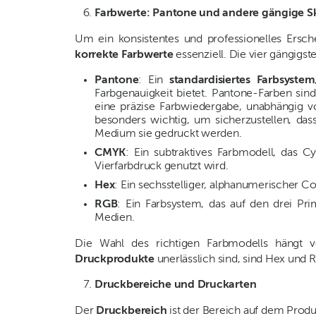
Farbwerte: Pantone und andere gängige S
Um ein konsistentes und professionelles Ersch
korrekte Farbwerte
essenziell. Die vier gängigst
Pantone
: Ein
standardisiertes Farbsystem
Farbgenauigkeit bietet. Pantone-Farben si
eine präzise Farbwiedergabe, unabhängig v
besonders wichtig, um sicherzustellen, da
Medium sie gedruckt werden.
CMYK
: Ein subtraktives Farbmodell, das
Vierfarbdruck genutzt wird.
Hex
: Ein sechsstelliger, alphanumerischer C
RGB
: Ein Farbsystem, das auf den drei Prim
Medien.
Die Wahl des richtigen Farbmodells häng
Druckprodukte
unerlässlich sind, sind Hex und 
Druckbereiche und Druckarten
Der
Druckbereich
ist der Bereich auf dem Produk