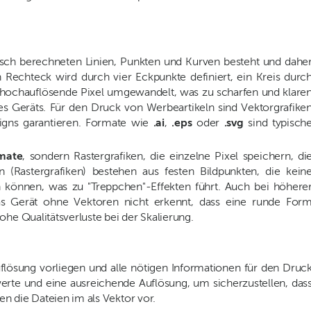
tisch berechneten Linien, Punkten und Kurven besteht und dahe
 Rechteck wird durch vier Eckpunkte definiert, ein Kreis durc
 hochauflösende Pixel umgewandelt, was zu scharfen und klare
s Geräts. Für den Druck von Werbeartikeln sind Vektorgrafike
signs garantieren. Formate wie
.ai
,
.eps
oder
.svg
sind typisch
rmate
, sondern Rastergrafiken, die einzelne Pixel speichern, di
n (Rastergrafiken) bestehen aus festen Bildpunkten, die kein
 können, was zu "Treppchen"-Effekten führt. Auch bei höhere
as Gerät ohne Vektoren nicht erkennt, dass eine runde For
he Qualitätsverluste bei der Skalierung.
flösung vorliegen und alle nötigen Informationen für den Druc
werte und eine ausreichende Auflösung, um sicherzustellen, das
en die Dateien im als Vektor vor.