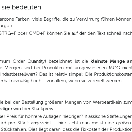
 sie bedeuten
tone Farben: viele Begriffe, die zu Verwirrung führen können
jargon.
er STRG+F oder CMD+F können Sie auf der den Text schnell nac
imum Order Quantity) bezeichnet, ist die
kleinste Menge a
ere Mengen sind bei Produkten mit ausgewiesenen MOQ nich
destbestellwert? Das ist relativ simpel: Die Produktionskoste
verhältnismäßig hoch – vor allem, wenn sie veredelt werden.
, die bei der Bestellung größerer Mengen von Werbeartikeln zu
stiger
wird der Stückpreis.
er Preis für höhrere Auflagen niedriger? Klassische Staffelunge
ird pro Stück angezeigt – hier sieht man meist eine größer
Stückzahlen. Dies liegt daran, dass die Fixkosten der Produktio