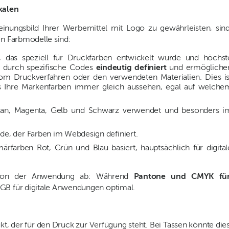
kalen
einungsbild Ihrer Werbemittel mit Logo zu gewährleisten, sin
en Farbmodelle sind:
, das speziell für Druckfarben entwickelt wurde und höchst
nd durch spezifische Codes
eindeutig definiert
und ermögliche
om Druckverfahren oder den verwendeten Materialien. Dies is
ss Ihre Markenfarben immer gleich aussehen, egal auf welche
 Cyan, Magenta, Gelb und Schwarz verwendet und besonders i
ode, der Farben im Webdesign definiert.
ärfarben Rot, Grün und Blau basiert, hauptsächlich für digital
t von der Anwendung ab: Während
Pantone und CMYK fü
RGB für digitale Anwendungen optimal.
t, der für den Druck zur Verfügung steht. Bei Tassen könnte die