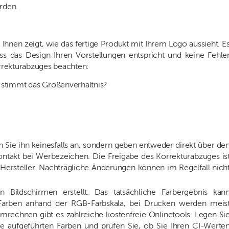
erden.
e Ihnen zeigt, wie das fertige Produkt mit Ihrem Logo aussieht. E
dass das Design Ihren Vorstellungen entspricht und keine Fehle
Korrekturabzuges beachten:
d stimmt das Größenverhältnis?
Sie ihn keinesfalls an, sondern geben entweder direkt über de
ntakt bei Werbezeichen. Die Freigabe des Korrekturabzuges is
n Hersteller. Nachträgliche Änderungen können im Regelfall nich
Bildschirmen erstellt. Das tatsächliche Farbergebnis kan
Farben anhand der RGB-Farbskala, bei Drucken werden meis
chnen gibt es zahlreiche kostenfreie Onlinetools. Legen Si
aufgeführten Farben und prüfen Sie, ob Sie Ihren CI-Werte