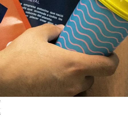
e
.
s