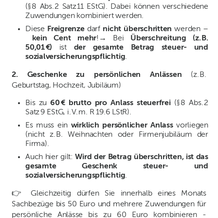
(§ 8 Abs. 2 Satz 11 EStG). Dabei können verschiedene
Zuwendungen kombiniert werden.
Diese
Freigrenze
darf
nicht überschritten
werden –
kein Cent mehr
!→ Bei
Überschreitung (z. B.
50,01 €)
ist
der gesamte Betrag steuer- und
sozialversicherungspflichtig
.
2. Geschenke zu persönlichen Anlässen
(z. B.
Geburtstag, Hochzeit, Jubiläum)
Bis zu
60 € brutto pro Anlass steuerfrei
(§ 8 Abs. 2
Satz 9 EStG, i. V. m. R 19.6 LStR).
Es muss ein
wirklich persönlicher Anlass
vorliegen
(nicht z. B. Weihnachten oder Firmenjubiläum der
Firma).
Auch hier gilt:
Wird der Betrag überschritten, ist das
gesamte Geschenk steuer- und
sozialversicherungspflichtig
.
👉 Gleichzeitig dürfen Sie innerhalb eines Monats
Sachbezüge bis 50 Euro und mehrere Zuwendungen für
persönliche Anlässe bis zu 60 Euro kombinieren -