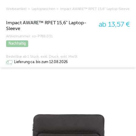
Werbeartikel
>
Laptoptaschen
>
Impact AWARE™ RPET 15,6" Laptop-Sleeve
Impact AWARE™ RPET 15,6" Laptop-
ab 13,57 €
Sleeve
Artikelnummer:
xo-P788.031
Nachhaltig
Bestellbar ab 1 Stück, exkl. Druck, exkl. MwSt
Lieferung ca. bis zum 12.08.2026