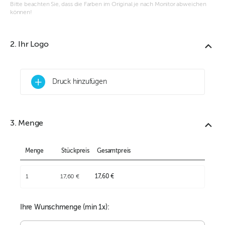
Bitte beachten Sie, dass die Farben im Original je nach Monitor abweichen
können!
2. Ihr Logo
+
Druck hinzufügen
3. Menge
Menge
Stückpreis
Gesamtpreis
1
17,60 €
17,60 €
Ihre Wunschmenge (min
1
x):