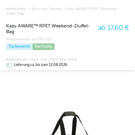
Werbeartikel
>
Recycling-Taschen
>
Kazu AWARE™ RPET Weekend-
Duffel-Bag
Kazu AWARE™ RPET Weekend-Duffel-
ab 17,60 €
Bag
Artikelnummer:
xo-P707.207
Top bewertet
Nachhaltig
Bestellbar ab 1 Stück, exkl. Druck, exkl. MwSt
Lieferung ca. bis zum 12.08.2026