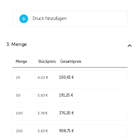
+
Druck hinzufügen
3. Menge
Menge
Stückpreis
Gesamtpreis
25
4,02 €
100,43 €
50
3,83 €
191,25 €
100
3,76 €
376,20 €
250
3,63 €
908,75 €