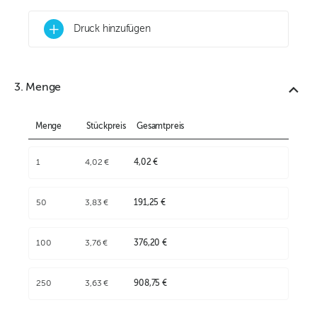
+
Druck hinzufügen
3. Menge
Menge
Stückpreis
Gesamtpreis
1
4,02 €
4,02 €
50
3,83 €
191,25 €
100
3,76 €
376,20 €
250
3,63 €
908,75 €