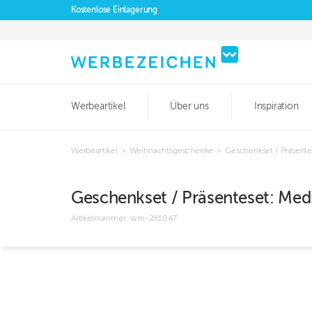
Kostenlose Einlagerung
Werbeartikel
Über uns
Inspiration
Werbeartikel
>
Weihnachtsgeschenke
>
Geschenkset / Präsentes
Geschenkset / Präsenteset: Medit
Artikelnummer:
wm-2K1047