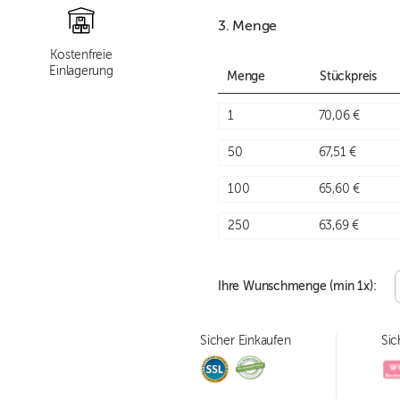
3. Menge
Kostenfreie
Einlagerung
Menge
Stückpreis
1
70,06 €
50
67,51 €
100
65,60 €
250
63,69 €
Ihre Wunschmenge (min
1
x):
Sicher Einkaufen
Sic