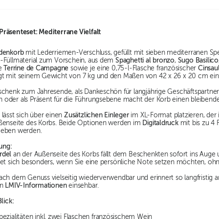
räsenteset: Mediterrane Vielfalt
denkorb
mit Lederriemen-Verschluss, gefüllt mit sieben mediterranen S
-Füllmaterial zum Vorschein, aus dem
Spaghetti al bronzo
,
Sugo Basilico
te
Terrine de Campagne
sowie je eine 0,75-l-Flasche französischer
Cinsau
gt mit seinem Gewicht von 7 kg und den Maßen von 42 x 26 x 20 cm eine
chenk zum Jahresende, als Dankeschön für langjährige Geschäftspartner o
oder als Präsent für die Führungsebene macht der Korb einen bleibende
lässt sich über einen
Zusätzlichen Einleger
im XL-Format platzieren, der 
ßenseite des Korbs. Beide Optionen werden im
Digitaldruck
mit bis zu 4 
geben werden.
ung:
rdel
an der Außenseite des Korbs fällt dem Beschenkten sofort ins Auge
net sich besonders, wenn Sie eine persönliche Note setzen möchten, ohn
ach dem Genuss vielseitig wiederverwendbar und erinnert so langfristig 
en
LMIV-Informationen
einsehbar.
lick:
ezialitäten inkl. zwei Flaschen französischem Wein