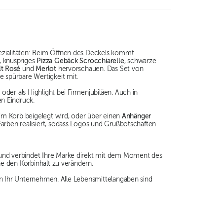
pezialitäten: Beim Öffnen des Deckels kommt
, knuspriges
Pizza Gebäck Scrocchiarelle
, schwarze
lt Rosé
und
Merlot
hervorschauen. Das Set von
 spürbare Wertigkeit mit.
der als Highlight bei Firmenjubiläen. Auch in
n Eindruck.
im Korb beigelegt wird, oder über einen
Anhänger
Farben realisiert, sodass Logos und Grußbotschaften
 und verbindet Ihre Marke direkt mit dem Moment des
e den Korbinhalt zu verändern.
an Ihr Unternehmen. Alle Lebensmittelangaben sind