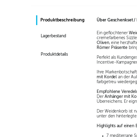
Produktbeschreibung
Über
Geschenkset / P
Ein geflochtener
Wei
Lagerbestand
cremefarbenes Sizzle
Oliven
, eine herzhaf
Römer Präsente
brin
Produktdetails
Perfekt als Kundenges
Incentive-Kampagnen 
Ihre Markenbotschaft 
mit Kordel
an der Au
farbgetreu wiederge
Empfohlene Veredel
Der
Anhänger mit Ko
Überreichens. Er eig
Der Weidenkorb ist n
unter den hinterlegt
Highlights auf einen B
7 mediterrane Sp