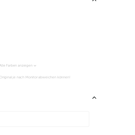
Alle Farben anzeigen
m Original je nach Monitor abweichen können!