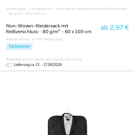
Werbeartikel
>
Kleidersäcke
>
Non-Woven-Kleidersack mit Reißverschluss
- 80 g/m² - 60 x 100 cm
Non-Woven-Kleidersack mit
ab 2,97 €
Reißverschluss - 80 g/m² - 60 x 100 cm
Artikelnummer:
tc-NW-Kleidersack
Top bewertet
Bestellbar ab 100 Stück, exkl. Druck, exkl. MwSt
Lieferung ca. 13. - 17.08.2026