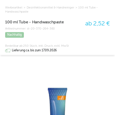
Werbeartikel
>
Desinfektionsmittel & Handreiniger
>
100 ml Tube -
Handwaschpaste
100 ml Tube - Handwaschpaste
ab 2,52 €
Artikelnummer:
st-20-370-264-360
Nachhaltig
Bestellbar ab 250 Stück, inkl. Druck, exkl. MwSt
Lieferung ca. bis zum 17.09.2026