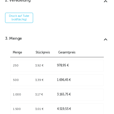
2. Veredelung
Druck auf Tube
(vollflächig)
3. Menge
Menge
Stückpreis
Gesamtpreis
250
3,92 €
978,95 €
500
3,39 €
1.696,45 €
1.000
3,17 €
3.165,75 €
1.500
3,01 €
4.519,55 €