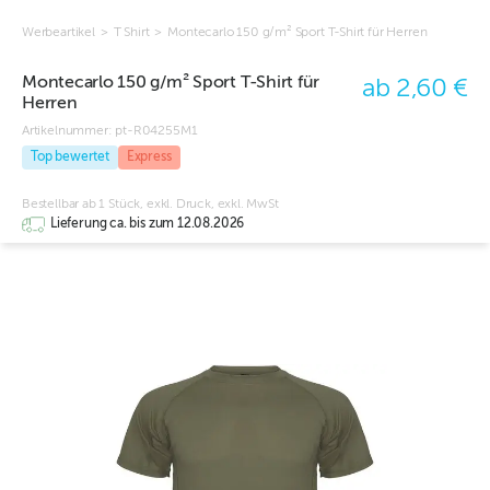
Werbeartikel
>
T Shirt
>
Montecarlo 150 g/m² Sport T-Shirt für Herren
Montecarlo 150 g/m² Sport T-Shirt für
ab 2,60 €
Herren
Artikelnummer:
pt-R04255M1
Top bewertet
Express
Bestellbar ab 1 Stück, exkl. Druck, exkl. MwSt
Lieferung ca. bis zum 12.08.2026