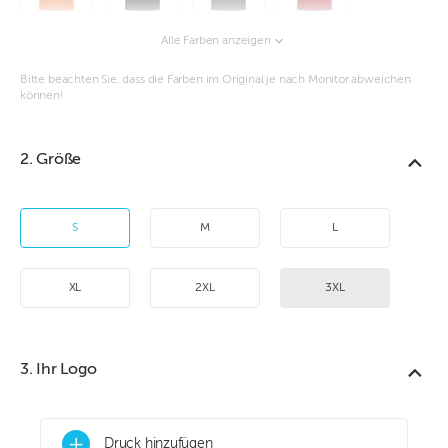
Alle Farben anzeigen
Bitte beachten Sie, dass die Farben im Original je nach Monitor abweichen
können!
2. Größe
S
M
L
XL
2XL
3XL
3. Ihr Logo
+
Druck hinzufügen