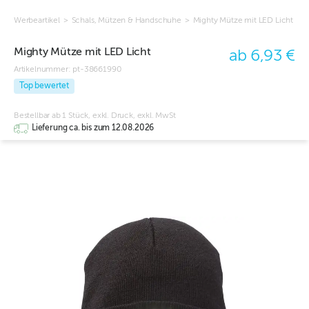
Werbeartikel
>
Schals, Mützen & Handschuhe
>
Mighty Mütze mit LED Licht
Mighty Mütze mit LED Licht
ab 6,93 €
Artikelnummer:
pt-38661990
Top bewertet
Bestellbar ab 1 Stück, exkl. Druck, exkl. MwSt
Lieferung ca. bis zum 12.08.2026