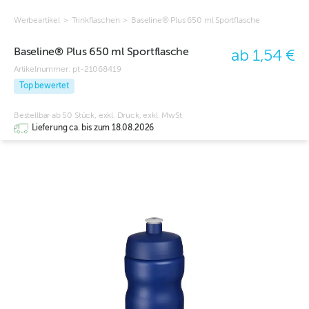
Werbeartikel
>
Trinkflaschen
>
Baseline® Plus 650 ml Sportflasche
Baseline® Plus 650 ml Sportflasche
ab 1,54 €
Artikelnummer:
pt-21068419
Top bewertet
Bestellbar ab 50 Stück, exkl. Druck, exkl. MwSt
Lieferung ca. bis zum 18.08.2026