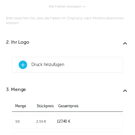
Alle Farben anzeigen
Bitte beachten Sie, dass die Farben im Original je nach Monitor abweichen
können!
2. Ihr Logo
+
Druck hinzufügen
3. Menge
Menge
Stückpreis
Gesamtpreis
50
2,55 €
127,40 €