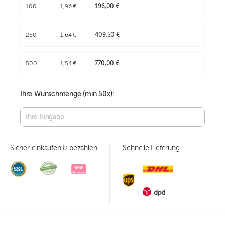
100
1,96 €
196,00 €
250
1,64 €
409,50 €
500
1,54 €
770,00 €
Ihre Wunschmenge (min
50
x):
Sicher einkaufen & bezahlen
Schnelle Lieferung