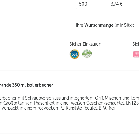
500
3,74 €
Ihre Wunschmenge (min
50
x):
Sicher Einkaufen
Sic
ande 350 ml Isolierbecher
erbecher mit Schraubverschluss und integriertem Griff. Mischen und kom
t in Großbritannien. Präsentiert in einer weißen Geschenkschachtel. EN
 Verpackt in einem recycelten PE-Kunststoffbeutel. BPA-frei.