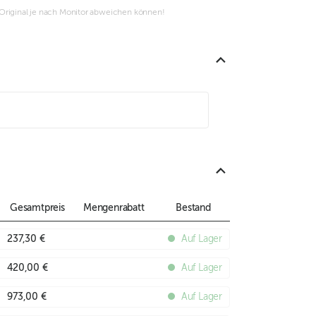
m Original je nach Monitor abweichen können!
Gesamtpreis
Mengenrabatt
Bestand
237,30 €
Auf Lager
420,00 €
Auf Lager
973,00 €
Auf Lager