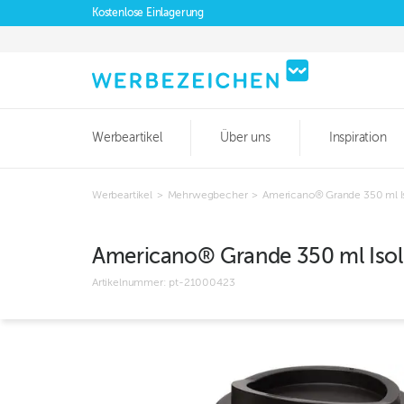
Kostenlose Einlagerung
Werbeartikel
Über uns
Inspiration
Werbeartikel
>
Mehrwegbecher
>
Americano® Grande 350 ml I
Americano® Grande 350 ml Isol
Artikelnummer:
pt-21000423