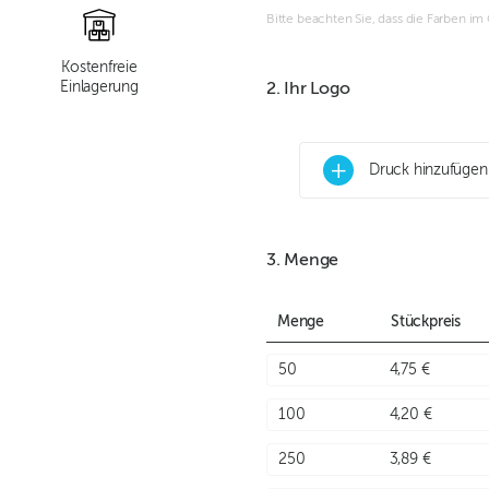
Bitte beachten Sie, dass die Farben i
Kostenfreie
Einlagerung
2. Ihr Logo
+
Druck hinzufügen
3. Menge
Menge
Stückpreis
50
4,75 €
100
4,20 €
250
3,89 €