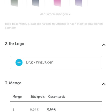
Alle Farben anzeigen
Bitte beachten Sie, dass die Farben im Original je nach Monitor abweichen
können!
2. Ihr Logo
+
Druck hinzufügen
3. Menge
Menge
Stückpreis
Gesamtpreis
1
0,64 €
0,64 €