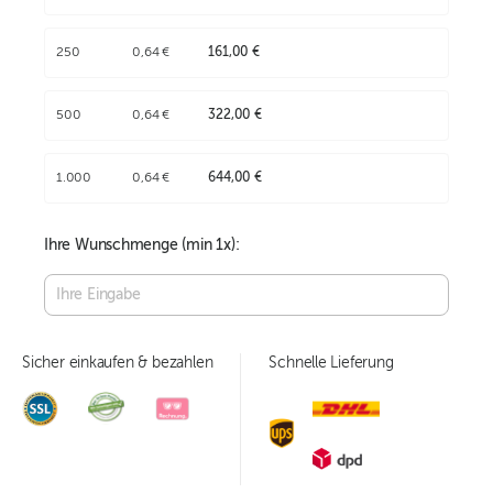
250
0,64 €
161,00 €
500
0,64 €
322,00 €
1.000
0,64 €
644,00 €
Ihre Wunschmenge (min
1
x):
Sicher einkaufen & bezahlen
Schnelle Lieferung