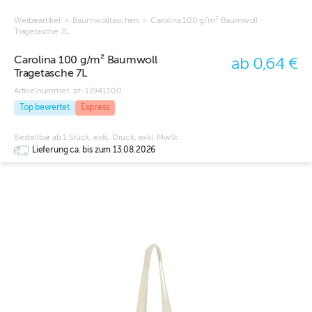
Werbeartikel
>
Baumwolltaschen
>
Carolina 100 g/m² Baumwoll
Tragetasche 7L
Carolina 100 g/m² Baumwoll
ab 0,64 €
Tragetasche 7L
Artikelnummer:
pt-11941100
Top bewertet
Express
Bestellbar ab 1 Stück, exkl. Druck, exkl. MwSt
Lieferung ca. bis zum 13.08.2026