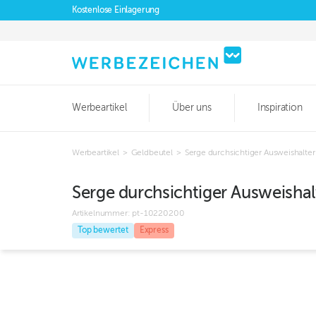
Kostenlose Einlagerung
Werbeartikel
Über uns
Inspiration
Werbeartikel
>
Geldbeutel
>
Serge durchsichtiger Ausweishalter
Serge durchsichtiger Ausweishal
Artikelnummer:
pt-10220200
Top bewertet
Express