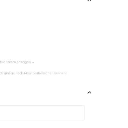
Alle Farben anzeigen
m Original je nach Monitor abweichen können!