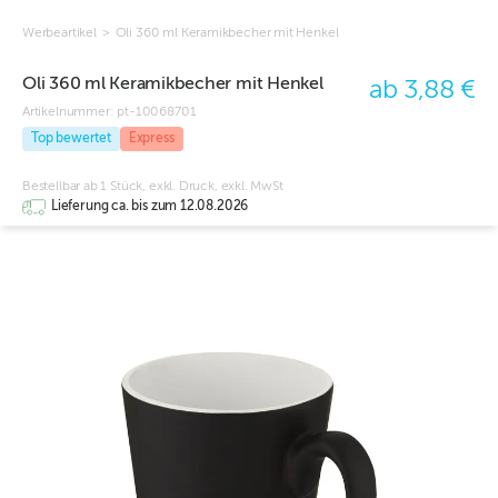
Werbeartikel
>
Oli 360 ml Keramikbecher mit Henkel
Oli 360 ml Keramikbecher mit Henkel
ab 3,88 €
Artikelnummer:
pt-10068701
Top bewertet
Express
Bestellbar ab 1 Stück, exkl. Druck, exkl. MwSt
Lieferung ca. bis zum 12.08.2026