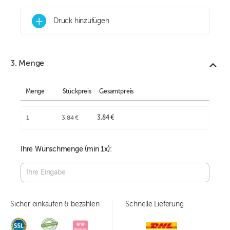
+
Druck hinzufügen
3. Menge
Menge
Stückpreis
Gesamtpreis
1
3,84 €
3,84 €
Ihre Wunschmenge (min
1
x):
Sicher einkaufen & bezahlen
Schnelle Lieferung