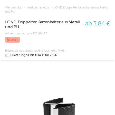
Werbeartikel
>
Kreditkartenetuis
>
LONE. Doppelter Kartenhalter aus Metall
und PU
LONE. Doppelter Kartenhalter aus Metall
ab 3,84 €
und PU
Artikelnummer:
pls-93318-103
Express
Bestellbar ab 1 Stück, exkl. Druck, exkl. MwSt
Lieferung ca. bis zum 11.08.2026