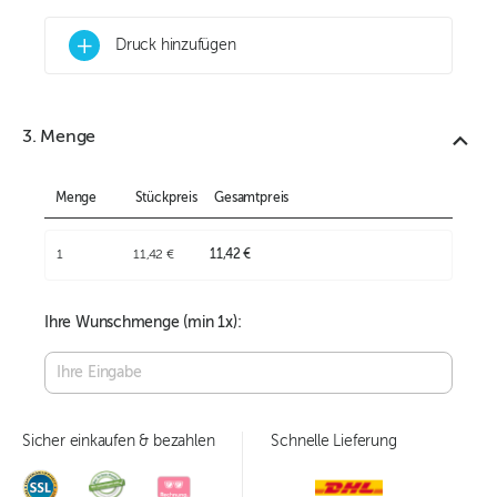
+
Druck hinzufügen
3. Menge
Menge
Stückpreis
Gesamtpreis
1
11,42 €
11,42 €
Ihre Wunschmenge (min
1
x):
Sicher einkaufen & bezahlen
Schnelle Lieferung