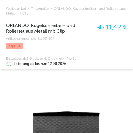
Werbeartikel
>
Tintenroller
>
ORLANDO. Kugelschreiber- und Rollerset aus
Metall mit Clip
ORLANDO. Kugelschreiber- und
ab 11,42 €
Rollerset aus Metall mit Clip
Artikelnummer:
pls-81193-107
Express
Bestellbar ab 1 Stück, exkl. Druck, exkl. MwSt
Lieferung ca. bis zum 12.08.2026