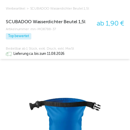
Werbeartikel
>
SCUBADOO Wasserdichter Beutel 1,5l
SCUBADOO Wasserdichter Beutel 1,5l
ab 1,90 €
Artikelnummer:
mn-MO8788-37
Top bewertet
Bestellbar ab 1 Stück, exkl. Druck, exkl. MwSt
Lieferung ca. bis zum 11.08.2026