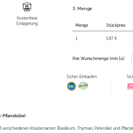
3. Menge
Kostenfreie
Einlagerung
Menge
Stückpreis
1
5,87 €
Ihre Wunschmenge (min
1
x):
Sicher Einkaufen
Sic
k-Pflanzkübel
3 verschiedenen Kräutersamen (Basilikum, Thymian, Petersilie) und Pflanze