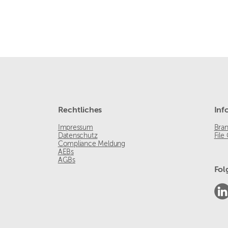
Rechtliches
Inf
Impressum
Bra
Datenschutz
File
Compliance Meldung
AEBs
AGBs
Fol