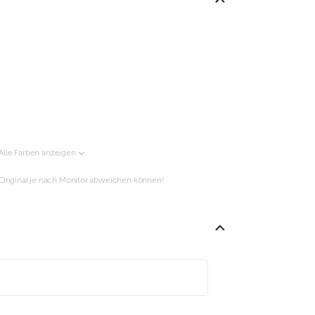
Alle Farben anzeigen
m Original je nach Monitor abweichen können!