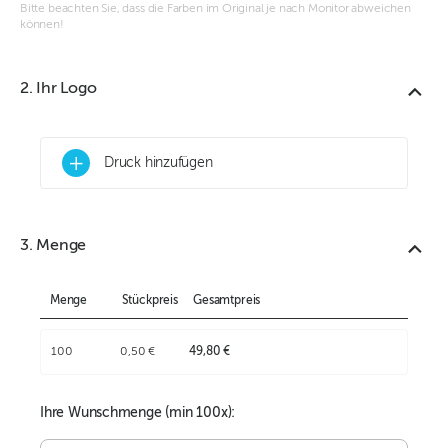
Bitte beachten Sie, dass die Farben im Original je nach Monitor abweichen
können!
2. Ihr Logo
+
Druck hinzufügen
3. Menge
Menge
Stückpreis
Gesamtpreis
100
0,50 €
49,80 €
Ihre Wunschmenge (min
100
x):