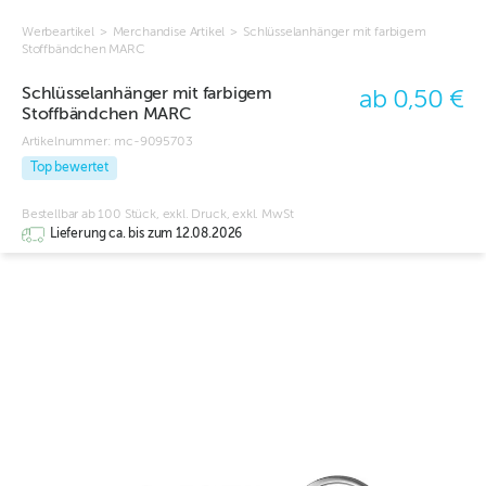
Werbeartikel
>
Merchandise Artikel
>
Schlüsselanhänger mit farbigem
Stoffbändchen MARC
Schlüsselanhänger mit farbigem
ab 0,50 €
Stoffbändchen MARC
Artikelnummer:
mc-9095703
Top bewertet
Bestellbar ab 100 Stück, exkl. Druck, exkl. MwSt
Lieferung ca. bis zum 12.08.2026