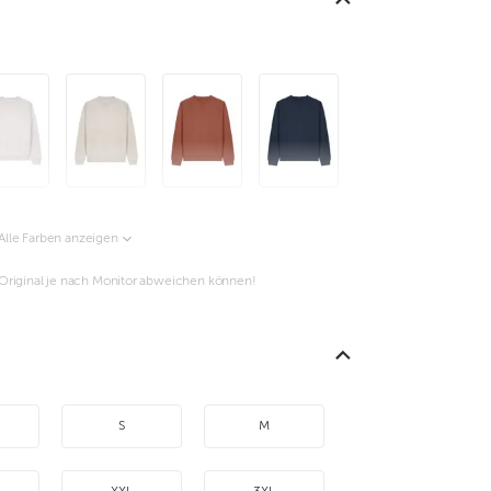
Alle Farben anzeigen
m Original je nach Monitor abweichen können!
S
M