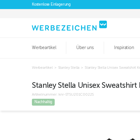
Kostenlose Einlagerung
Werbeartikel
Über uns
Inspiration
Werbeartikel
>
Stanley Stella
>
Stanley Stella Unisex Sweatshirt 
Stanley Stella Unisex Sweatshirt
Artikelnummer:
knr-STSU201C0022S
Nachhaltig