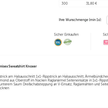
300
31,80 €
Ihre Wunschmenge (min
1
x):
Sicher Einkaufen
Sic
Unisex Sweatshirt Knoxer
pstrick am Halsausschnitt 1x1-Rippstrick an Halsausschnitt, Ärmelbünd
mond aus Oberstoff im Nacken Raglanärmel Seiteneinsätze in 1x1-Rippst
terem Saum Dreifachabsteppung an V-Einsatz, Raglannähten und Seitenn
ocknen