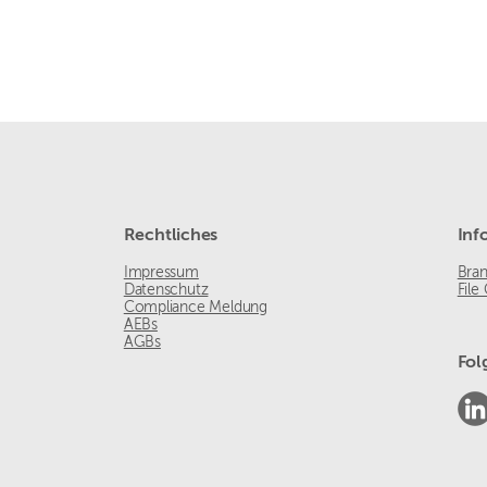
Rechtliches
Inf
Impressum
Bra
Datenschutz
File
Compliance Meldung
AEBs
AGBs
Fol