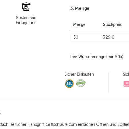
3. Menge
Kostenfreie
Einlagerung
Menge
Stückpreis
50
3,29 €
Ihre Wunschmenge (min
50
x):
Sicher Einkaufen
Sic
E
ach; seitlicher Handgriff; Griffschlaufe zum einfachen Öffnen und Schli