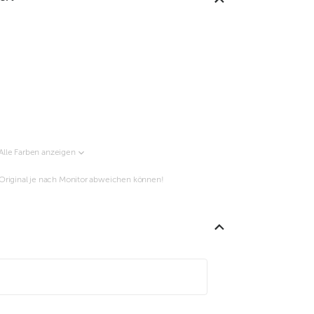
Alle Farben anzeigen
m Original je nach Monitor abweichen können!