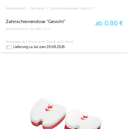
Werbeartikel
>
Zahnärzte
>
Zahnschienendose "Gesicht"
Zahnschienendose "Gesicht"
ab 0,86 €
Artikelnummer:
ha-8871-0-1
Bestellbar ab 1 Stück, exkl. Druck, exkl. MwSt
Lieferung ca. bis zum 20.08.2026