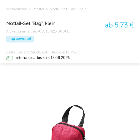
Werbeartikel
>
Pflaster
>
Notfall-Set "Bag", klein
Notfall-Set "Bag", klein
ab 5,73 €
Artikelnummer:
eo-08513421-00000
Top bewertet
Bestellbar ab 1 Stück, exkl. Druck, exkl. MwSt
Lieferung ca. bis zum 13.08.2026