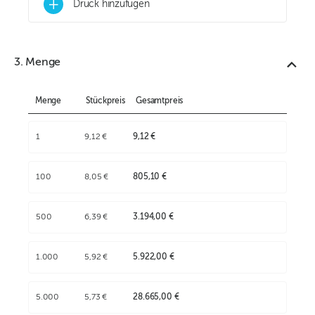
+
Druck hinzufügen
3. Menge
Menge
Stückpreis
Gesamtpreis
1
9,12 €
9,12 €
100
8,05 €
805,10 €
500
6,39 €
3.194,00 €
1.000
5,92 €
5.922,00 €
5.000
5,73 €
28.665,00 €