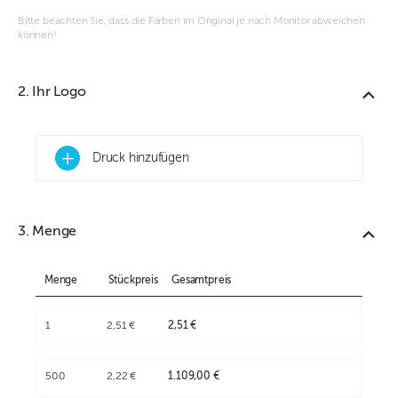
Bitte beachten Sie, dass die Farben im Original je nach Monitor abweichen
können!
2. Ihr Logo
+
Druck hinzufügen
3. Menge
Menge
Stückpreis
Gesamtpreis
1
2,51 €
2,51 €
500
2,22 €
1.109,00 €