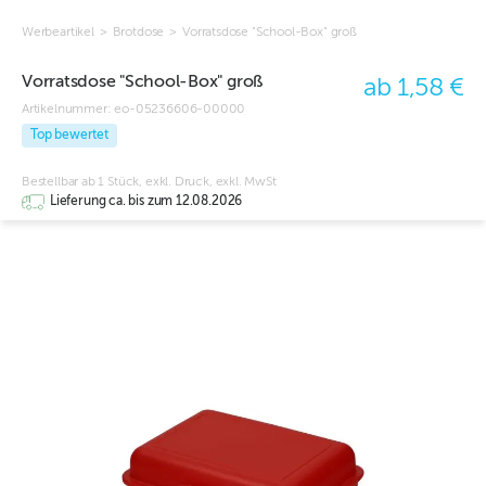
Werbeartikel
>
Brotdose
>
Vorratsdose "School-Box" groß
Vorratsdose "School-Box" groß
ab 1,58 €
Artikelnummer:
eo-05236606-00000
Top bewertet
Bestellbar ab 1 Stück, exkl. Druck, exkl. MwSt
Lieferung ca. bis zum 12.08.2026