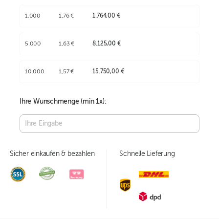
1.000
1,76 €
1.764,00 €
5.000
1,63 €
8.125,00 €
10.000
1,57 €
15.750,00 €
Ihre Wunschmenge (min
1
x):
Sicher einkaufen & bezahlen
Schnelle Lieferung