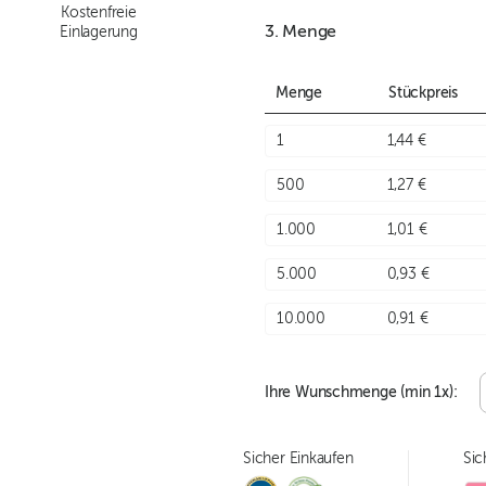
Kostenfreie
3. Menge
Einlagerung
Menge
Stückpreis
1
1,44 €
500
1,27 €
1.000
1,01 €
5.000
0,93 €
10.000
0,91 €
Ihre Wunschmenge (min
1
x):
Sicher Einkaufen
Sic