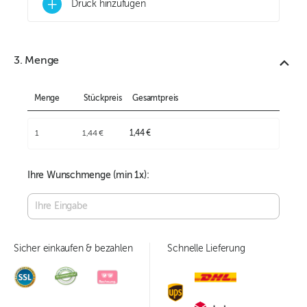
+
Druck hinzufügen
3. Menge
Menge
Stückpreis
Gesamtpreis
1
1,44 €
1,44 €
Ihre Wunschmenge (min
1
x):
Sicher einkaufen & bezahlen
Schnelle Lieferung