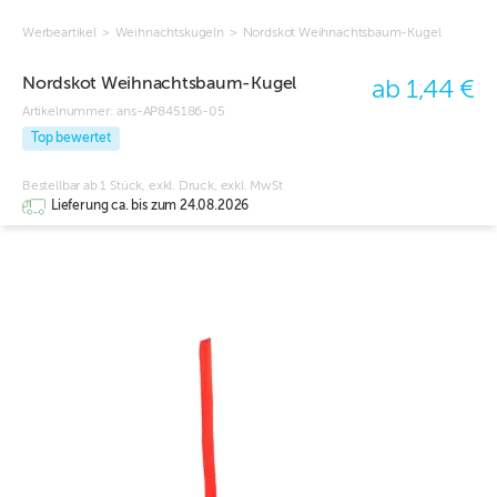
Werbeartikel
>
Weihnachtskugeln
>
Nordskot Weihnachtsbaum-Kugel
Nordskot Weihnachtsbaum-Kugel
ab 1,44 €
Artikelnummer:
ans-AP845186-05
Top bewertet
Bestellbar ab 1 Stück, exkl. Druck, exkl. MwSt
Lieferung ca. bis zum 24.08.2026