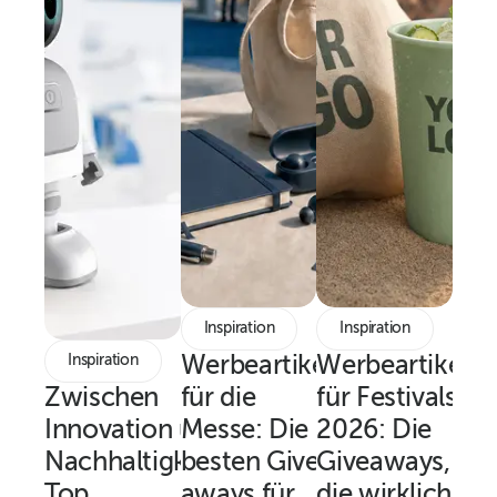
Inspiration
Inspiration
Inspiration
Werbeartikel
Werbeartikel
Zwischen
für die
für Festivals
Innovation und
Messe: Die
2026: Die
Nachhaltigkeit:
besten Give-
Giveaways,
Top
aways für
die wirklich