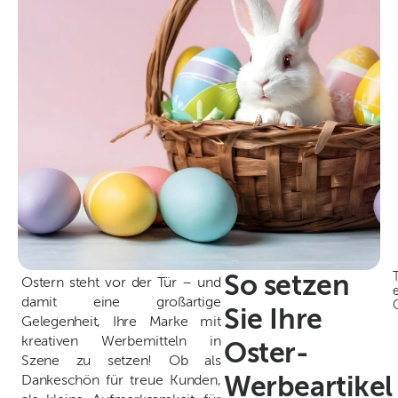
T
So setzen
Ostern steht vor der Tür – und
e
damit eine großartige
Sie Ihre
Gelegenheit, Ihre Marke mit
kreativen Werbemitteln in
Oster-
Szene zu setzen! Ob als
Dankeschön für treue Kunden,
Werbeartikel