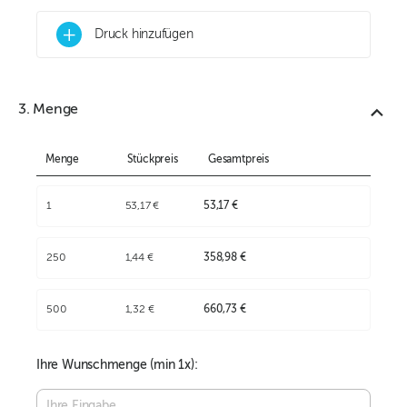
+
Druck hinzufügen
3. Menge
Menge
Stückpreis
Gesamtpreis
1
53,17 €
53,17 €
250
1,44 €
358,98 €
500
1,32 €
660,73 €
Ihre Wunschmenge (min
1
x):