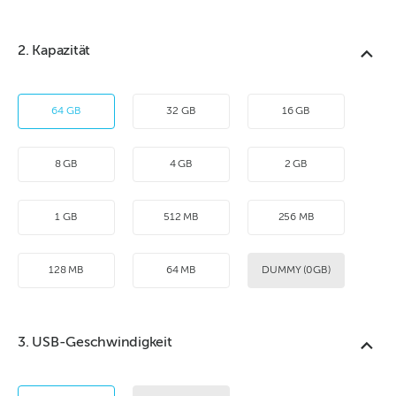
2. Kapazität
64 GB
32 GB
16 GB
8 GB
4 GB
2 GB
1 GB
512 MB
256 MB
128 MB
64 MB
DUMMY (0GB)
3. USB-Geschwindigkeit