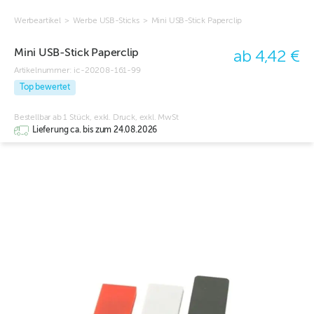
Werbeartikel
>
Werbe USB-Sticks
>
Mini USB-Stick Paperclip
Mini USB-Stick Paperclip
ab 4,42 €
Artikelnummer:
ic-20208-161-99
Top bewertet
Bestellbar ab 1 Stück, exkl. Druck, exkl. MwSt
Lieferung ca. bis zum 24.08.2026