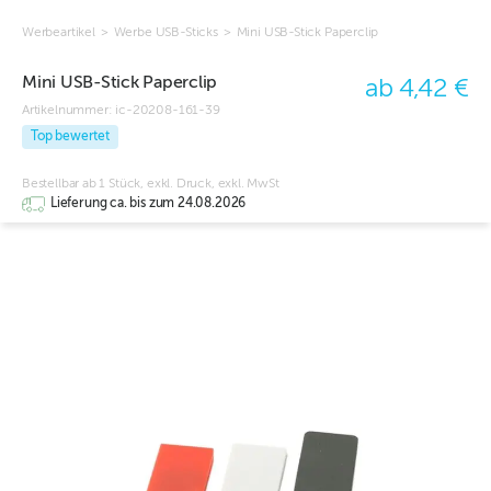
Werbeartikel
>
Werbe USB-Sticks
>
Mini USB-Stick Paperclip
Mini USB-Stick Paperclip
ab 4,42 €
Artikelnummer:
ic-20208-161-39
Top bewertet
Bestellbar ab 1 Stück, exkl. Druck, exkl. MwSt
Lieferung ca. bis zum 24.08.2026