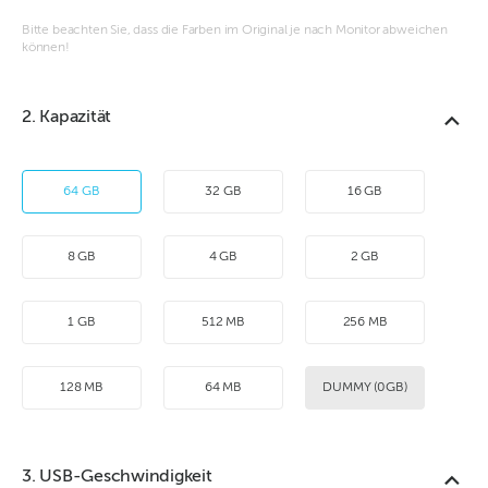
Bitte beachten Sie, dass die Farben im Original je nach Monitor abweichen
können!
2. Kapazität
64 GB
32 GB
16 GB
8 GB
4 GB
2 GB
1 GB
512 MB
256 MB
128 MB
64 MB
DUMMY (0GB)
3. USB-Geschwindigkeit