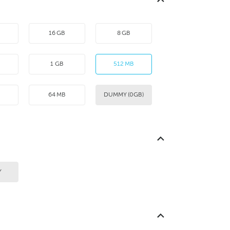
16 GB
8 GB
1 GB
512 MB
B
64 MB
DUMMY (0GB)
Y