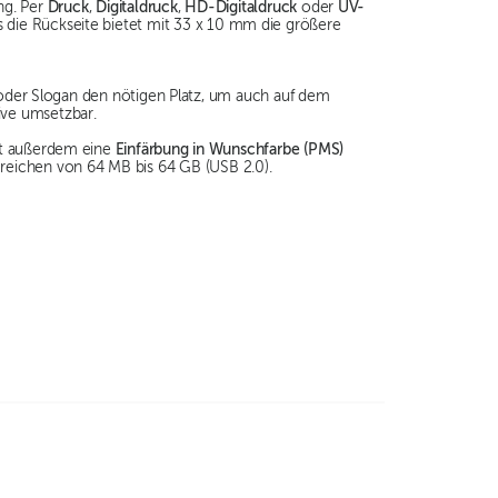
ng. Per
Druck
,
Digitaldruck
,
HD-Digitaldruck
oder
UV-
rs die Rückseite bietet mit 33 x 10 mm die größere
oder Slogan den nötigen Platz, um auch auf dem
ive umsetzbar.
st außerdem eine
Einfärbung in Wunschfarbe (PMS)
 reichen von 64 MB bis 64 GB (USB 2.0).