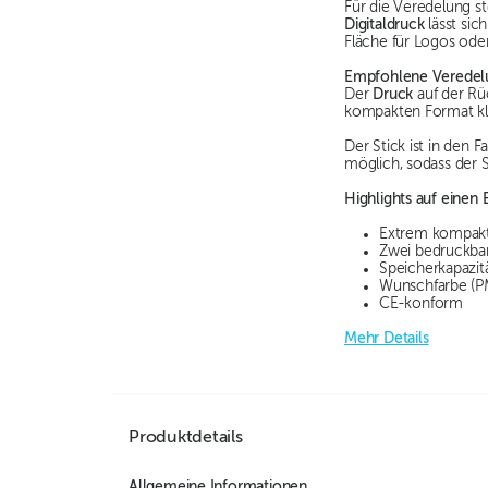
Für die Veredelung s
Digitaldruck
lässt sic
Fläche für Logos oder
Empfohlene Veredel
Der
Druck
auf der Rü
kompakten Format kla
Der Stick ist in den 
möglich, sodass der 
Highlights auf einen B
Extrem kompakt:
Zwei bedruckbar
Speicherkapazit
Wunschfarbe (P
CE-konform
Mehr Details
Produktdetails
Allgemeine Informationen