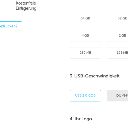
Kostenfreie
Einlagerung
64 GB
32 GB
bedrucken?
4 GB
2 GB
256 MB
128 M
3. USB-Geschwindigkeit
USB 2.0 COB
DUMM
4. Ihr Logo