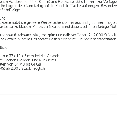
tehen Vorderseite (22 x 10 mm) und Rückseite (33 x 10 mm) zur Verfügu
h Ihr Logo oder Claim farbig auf die Kunststofffläche aufbringen. Besonde
 Schriftzüge.
ung:
ckseite nutzt die größere Werbefläche optimal aus und gibt Ihrem Logo 
r lesbar zu bleiben. Mit bis zu 6 Farben sind dabei auch mehrfarbige Mot
Farben
weiß
,
schwarz
,
blau
,
rot
,
grün
und
gelb
verfügbar. Ab 2.000 Stück i
Stick exakt in Ihrem Corporate Design erscheint. Die Speicherkapazitäten
lick:
 nur 37 x 12 x 5 mm bei 4 g Gewicht
e Flächen (Vorder- und Rückseite)
äten von 64 MB bis 64 GB
MS) ab 2.000 Stück möglich