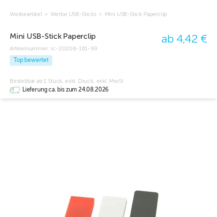
Werbeartikel
>
Werbe USB-Sticks
>
Mini USB-Stick Paperclip
Mini USB-Stick Paperclip
ab 4,42 €
Artikelnummer:
ic-20208-161-99
Top bewertet
Bestellbar ab 1 Stück, exkl. Druck, exkl. MwSt
Lieferung ca. bis zum 24.08.2026