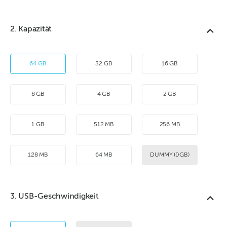
2. Kapazität
64 GB
32 GB
16 GB
8 GB
4 GB
2 GB
1 GB
512 MB
256 MB
128 MB
64 MB
DUMMY (0GB)
3. USB-Geschwindigkeit