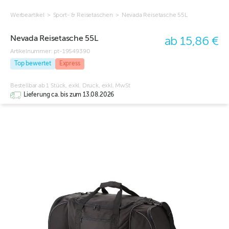
Werbeartikel
>
Sport- & Reisetaschen
>
Nevada Reisetasche 55L
Nevada Reisetasche 55L
ab 15,86 €
Artikelnummer:
pt-19549390
Top bewertet
Express
Bestellbar ab 1 Stück, exkl. Druck, exkl. MwSt
Lieferung ca. bis zum 13.08.2026