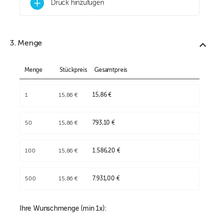
+
Druck hinzufügen
3. Menge
Menge
Stückpreis
Gesamtpreis
1
15,86 €
15,86 €
50
15,86 €
793,10 €
100
15,86 €
1.586,20 €
500
15,86 €
7.931,00 €
Ihre Wunschmenge (min
1
x):