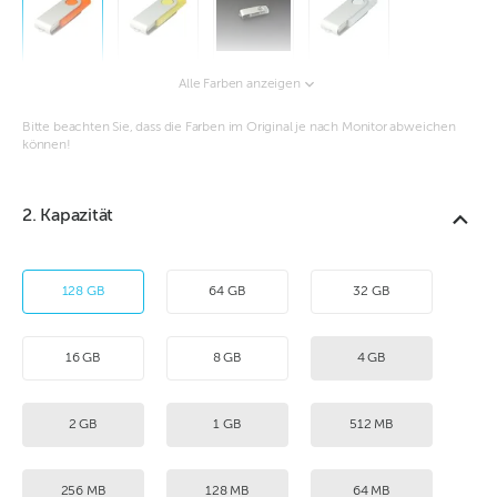
Alle Farben anzeigen
Bitte beachten Sie, dass die Farben im Original je nach Monitor abweichen
können!
2. Kapazität
128 GB
64 GB
32 GB
16 GB
8 GB
4 GB
2 GB
1 GB
512 MB
256 MB
128 MB
64 MB