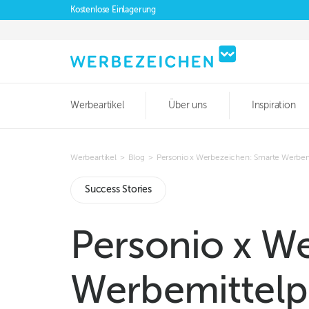
Kostenlose Einlagerung
Werbeartikel
Über uns
Inspiration
Werbeartikel
>
Blog
>
Personio x Werbezeichen: Smarte Werbem
Success Stories
Personio x W
Werbemittelp