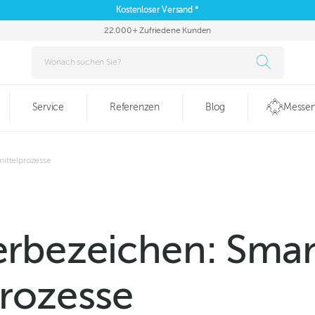
Kostenloser Versand *
22.000+ Zufriedene Kunden
Service
Referenzen
Blog
Messen
ittelprozesse
erbezeichen: Smar
rozesse