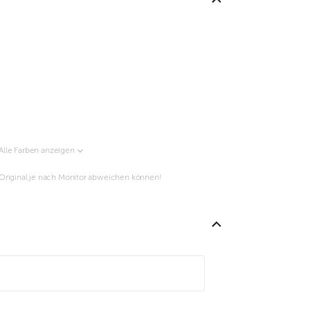
Alle Farben anzeigen
m Original je nach Monitor abweichen können!