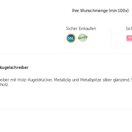
Ihre Wunschmenge (min
100
x):
Sicher Einkaufen
Sic
ugelschreiber
iber mit Holz-Kugeldrücker, Metallclip und Metallspitze silber glänzend
holz.