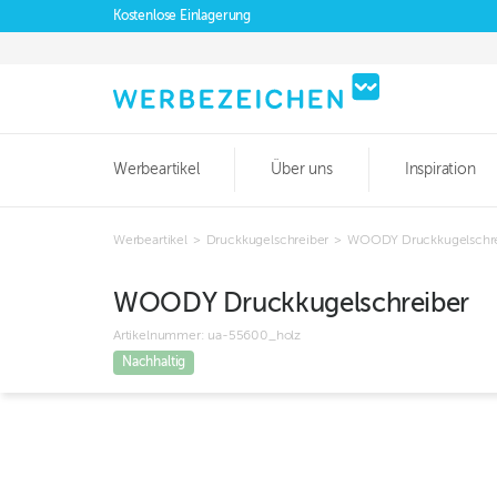
Kostenlose Einlagerung
Werbeartikel
Über uns
Inspiration
Werbeartikel
>
Druckkugelschreiber
>
WOODY Druckkugelschre
WOODY Druckkugelschreiber
Artikelnummer:
ua-55600_holz
Nachhaltig