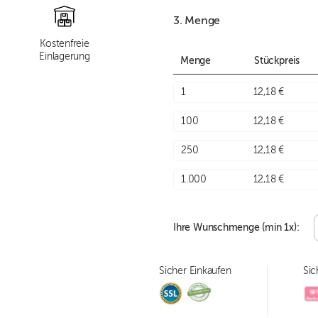
3. Menge
Kostenfreie
Einlagerung
Menge
Stückpreis
1
12,18 €
100
12,18 €
250
12,18 €
1.000
12,18 €
Ihre Wunschmenge (min
1
x):
Sicher Einkaufen
Sic