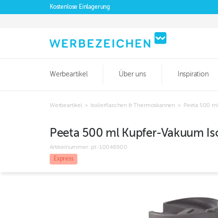
Kostenlose Einlagerung
Werbeartikel
Über uns
Inspiration
Werbeartikel
>
Isolierflaschen & Thermoskannen
>
Peeta 500 ml
Peeta 500 ml Kupfer-Vakuum Iso
Artikelnummer:
pt-10046900
Express