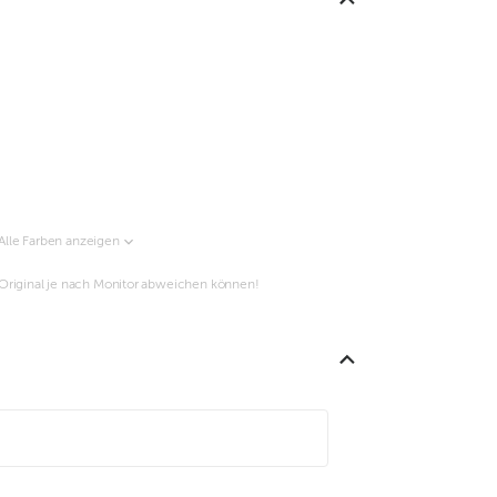
Alle Farben anzeigen
m Original je nach Monitor abweichen können!