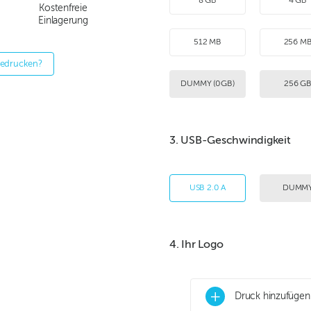
8 GB
4 GB
Kostenfreie
Einlagerung
512 MB
256 M
bedrucken?
DUMMY (0GB)
256 G
3. USB-Geschwindigkeit
USB 2.0 A
DUMM
4. Ihr Logo
+
Druck hinzufügen