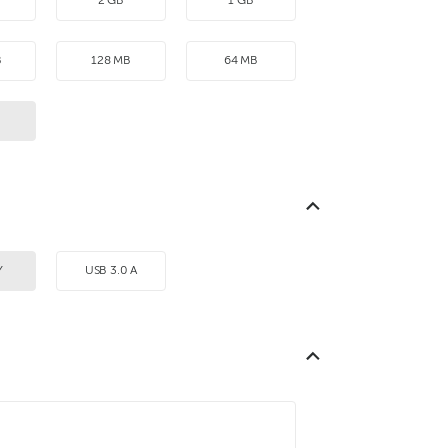
2 GB
1 GB
B
128 MB
64 MB
B
Y
USB 3.0 A