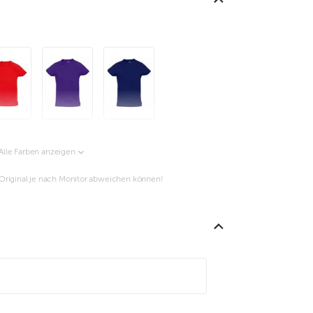
Alle Farben anzeigen
m Original je nach Monitor abweichen können!