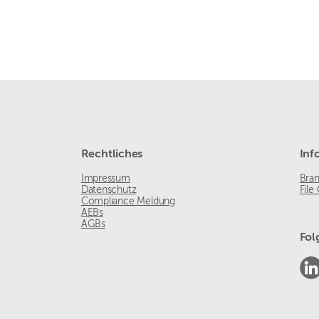
Rechtliches
Inf
Impressum
Bra
Datenschutz
File
Compliance Meldung
AEBs
AGBs
Fol