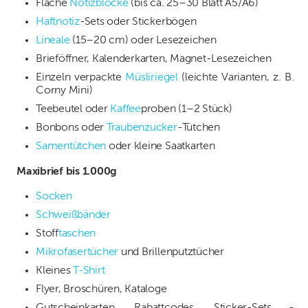
Flache
Notizblöcke
(bis ca. 25–30 Blatt A5/A6)
Haftnotiz
-Sets oder Stickerbögen
Lineale
(15–20 cm) oder Lesezeichen
Brieföffner, Kalenderkarten, Magnet-Lesezeichen
Einzeln verpackte
Müsliriegel
(leichte Varianten, z. B.
Corny Mini)
Teebeutel oder
Kaffee
proben (1–2 Stück)
Bonbons oder
Traubenzucker
-Tütchen
Samentütchen
oder kleine Saatkarten
Maxibrief bis 1.000g
Socken
Schweißbänder
Stoff
taschen
Mikrofasertücher
und Brillenputztücher
Kleines
T-Shirt
Flyer, Broschüren, Kataloge
Gutscheinkarten, Rabattcodes, Sticker-Sets -