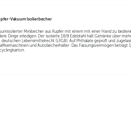
upfer-Vakuum Isolierbecher
umisolierter Minibecher aus Kupfer mit einem mit einer Hand zu bediene
re Dinge erledigen. Der isolierte 18/8 Edelstahl hält Getränke über mehr
 deutschen Lebensmittelrecht (LFGB). Auf Phthalate geprüft und zugel
 Kaffeemaschinen und Autobecherhalter. Das Fassungsvermögen beträgt 
yclingkarton.