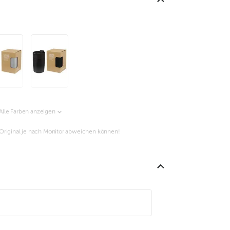
Alle Farben anzeigen
m Original je nach Monitor abweichen können!