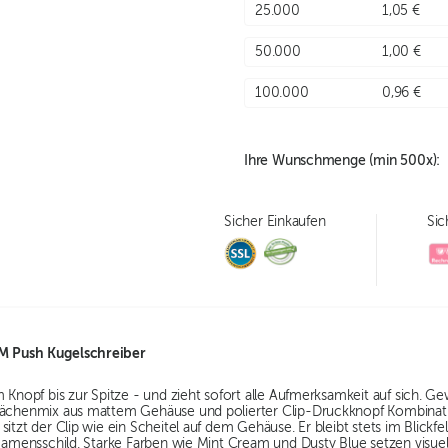
25.000
1,05 €
50.000
1,00 €
100.000
0,96 €
Ihre Wunschmenge (min
500
x):
Sicher Einkaufen
Sic
M Push Kugelschreiber
m Knopf bis zur Spitze - und zieht sofort alle Aufmerksamkeit auf sich.
lächenmix aus mattem Gehäuse und polierter Clip-Druckknopf Kombination
sitzt der Clip wie ein Scheitel auf dem Gehäuse. Er bleibt stets im Blickf
 Namensschild. Starke Farben wie Mint Cream und Dusty Blue setzen visuel