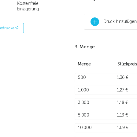
Kostenfreie
Einlagerung
+
Druck hinzufügen
bedrucken?
3. Menge
Menge
Stückpreis
500
1,36 €
1.000
1,27 €
3.000
1,18 €
5.000
1,13 €
10.000
1,09 €