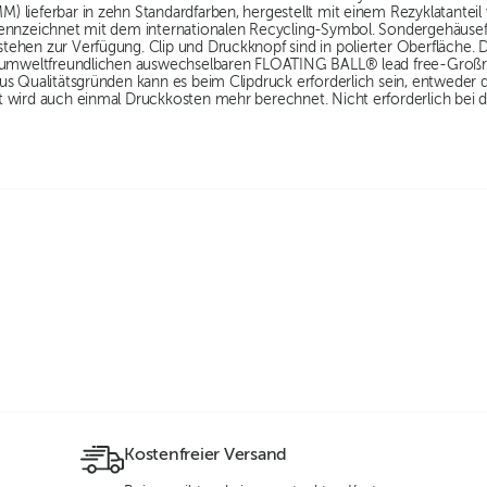
 lieferbar in zehn Standardfarben, hergestellt mit einem Rezyklatantei
ennzeichnet mit dem internationalen Recycling-Symbol. Sondergehäusefa
hen zur Verfügung. Clip und Druckknopf sind in polierter Oberfläche. Dru
r umweltfreundlichen auswechselbaren FLOATING BALL® lead free-Großr
us Qualitätsgründen kann es beim Clipdruck erforderlich sein, entweder
 wird auch einmal Druckkosten mehr berechnet. Nicht erforderlich bei de
Kostenfreier Versand