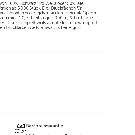
l von 100% (Schwarz und Weiß) oder 50% (alle
rben ab 5.000 Stück. Drei Druckflächen für
ckknopf in poliert galvanisiertem Silber als Option.
aummine 1.0, Schreiblänge 5.000 m, Schreibfarbe
 den Druck komplett weiß zu unterlegen bzw. doppelt
n Druckfarben weiß, schwarz, silber + gold.
Bestpreisgarantie