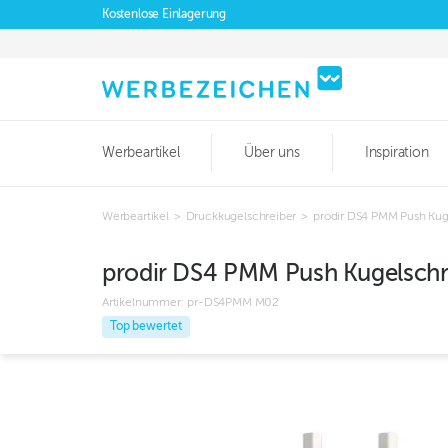
Kostenlose Einlagerung
Werbeartikel
Über uns
Inspiration
Werbeartikel
>
Druckkugelschreiber
>
prodir DS4 PMM Push Kug
prodir DS4 PMM Push Kugelschr
Artikelnummer:
pr-DS4PMM M02
Top bewertet