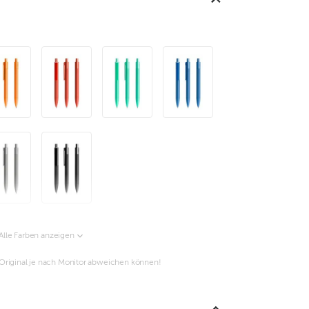
Alle Farben anzeigen
m Original je nach Monitor abweichen können!