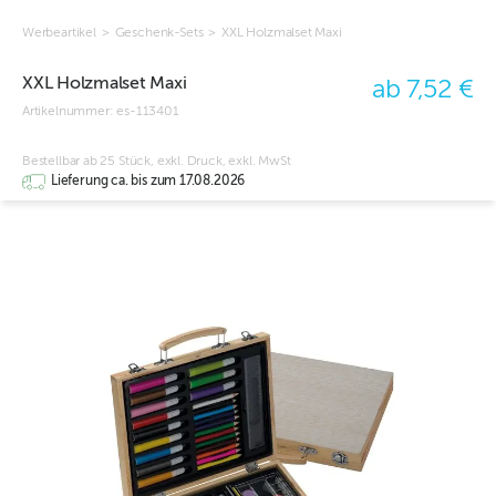
Werbeartikel
>
Geschenk-Sets
>
XXL Holzmalset Maxi
XXL Holzmalset Maxi
ab 7,52 €
Artikelnummer:
es-113401
Bestellbar ab 25 Stück, exkl. Druck, exkl. MwSt
Lieferung ca. bis zum 17.08.2026